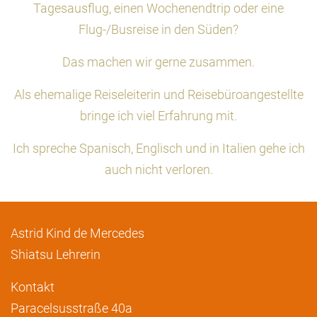
Tagesausflug, einen Wochenendtrip oder eine
Flug-/Busreise in den Süden?
Das machen wir gerne zusammen.
Als ehemalige Reiseleiterin und Reisebüroangestellte
bringe ich viel Erfahrung mit.
Ich spreche Spanisch, Englisch und in Italien gehe ich
auch nicht verloren.
Astrid Kind de Mercedes
Shiatsu Lehrerin
Kontakt
Paracelsusstraße 40a